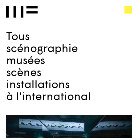
ATELIER
FR
MF
news
Tous
Rechercher
Atelier
MF
atelier
scénographie
on
Instagram
projets
musées
contact
scènes
presse
installations
à l'international